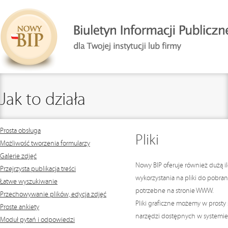
Jak to działa
Prosta obsługa
Pliki
Możliwość tworzenia formularzy
Galerie zdjęć
Nowy BIP
oferuje również dużą i
Przejrzysta publikacja treści
wykorzystania na pliki do pobrania
Łatwe wyszukiwanie
potrzebne na stronie WWW.
Przechowywanie plików, edycja zdjęć
Pliki graficzne możemy w prosty
Proste ankiety
narzędzi dostępnych w systemie
Moduł pytań i odpowiedzi