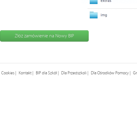
Złóż zamówienie na Nowy BIP
Cookies
Kontakt
BIP dla Szkół
Dla Przedszkoli
Dla Ośrodków Pomocy
Gr